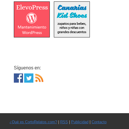
Síguenos en:
¿Qué es CortoRelatos.com?
|
RSS
|
Publicidad
|
Contacto