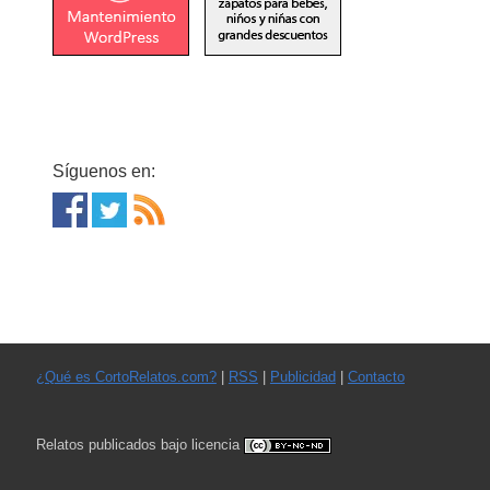
Síguenos en:
¿Qué es CortoRelatos.com?
|
RSS
|
Publicidad
|
Contacto
Relatos publicados bajo licencia