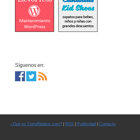
Síguenos en:
¿Qué es CortoRelatos.com?
|
RSS
|
Publicidad
|
Contacto