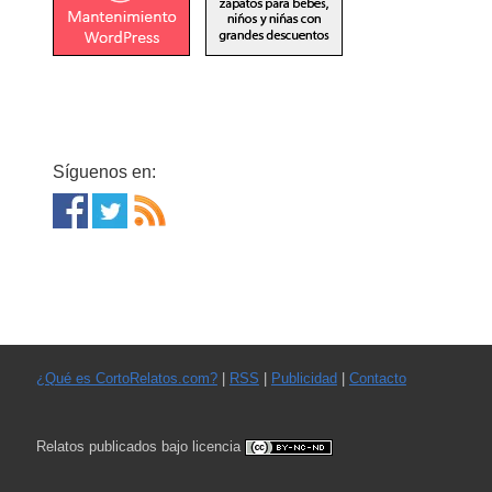
Síguenos en:
¿Qué es CortoRelatos.com?
|
RSS
|
Publicidad
|
Contacto
Relatos publicados bajo licencia