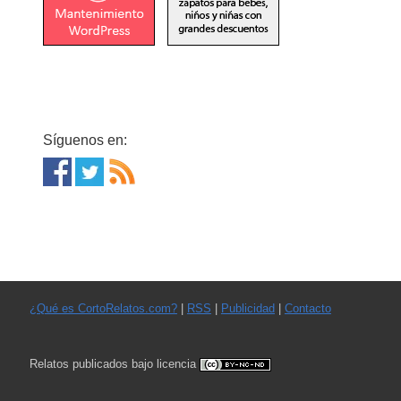
Síguenos en:
¿Qué es CortoRelatos.com?
|
RSS
|
Publicidad
|
Contacto
Relatos publicados bajo licencia