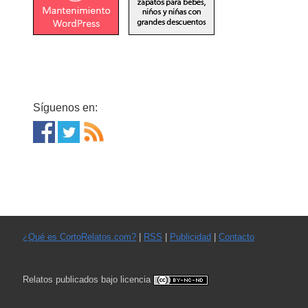
Síguenos en:
¿Qué es CortoRelatos.com?
|
RSS
|
Publicidad
|
Contacto
Relatos publicados bajo licencia