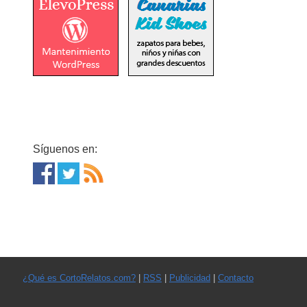
Síguenos en:
¿Qué es CortoRelatos.com?
|
RSS
|
Publicidad
|
Contacto