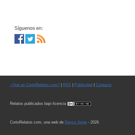
Síguenos en:
¿Qué es CortoRelatos.com?
|
RSS
|
Publicidad
|
Contacto
Relatos publicados bajo licencia
CortoRelatos.com, una web de
Rayco Jorge
- 2026