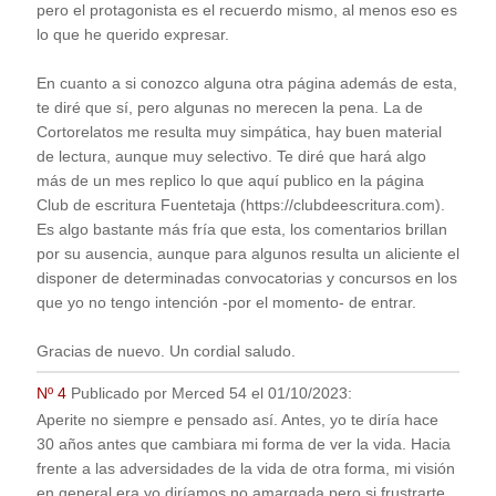
pero el protagonista es el recuerdo mismo, al menos eso es
lo que he querido expresar.
En cuanto a si conozco alguna otra página además de esta,
te diré que sí, pero algunas no merecen la pena. La de
Cortorelatos me resulta muy simpática, hay buen material
de lectura, aunque muy selectivo. Te diré que hará algo
más de un mes replico lo que aquí publico en la página
Club de escritura Fuentetaja (https://clubdeescritura.com).
Es algo bastante más fría que esta, los comentarios brillan
por su ausencia, aunque para algunos resulta un aliciente el
disponer de determinadas convocatorias y concursos en los
que yo no tengo intención -por el momento- de entrar.
Gracias de nuevo. Un cordial saludo.
Nº 4
Publicado por
Merced 54
el
01/10/2023
:
Aperite no siempre e pensado así. Antes, yo te diría hace
30 años antes que cambiara mi forma de ver la vida. Hacia
frente a las adversidades de la vida de otra forma, mi visión
en general era yo diríamos no amargada pero si frustrarte.