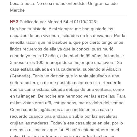
boca a boca. No se si me as entendido. Un gran saludo
Merche
Nº 3
Publicado por
Merced 54
el
01/10/2023
:
Una bonita historia. A mi siempre me han gustado los
espacios de una vivienda , situados en los desvanes. Por la
sencilla razon que mi bisabuela, que por cierto tengo unos
lindos recuerdos de ella ya que la conocí, pues murió
cuando yo tenia 12 años, a la edad de 99 años, faltando le
3 mese a los 100, manejándose mejor que una joven.. Su
casa estaba situada en la calderería, subiendo al Albaicin
(Granada). Tenia un desván que lo tenia alquilado a una
señora soltera, a mi me gustaba estar con ella. Recuerdo
que su cama estaba situada debajo de una ventana, como
en tu imagen. De noche era hermoso ver las estrellas. Para
mi las vistas eran ufff, estupendas, me olvidaba del tiempo.
Como cuando jugábamos al escondite en esa casa o
recuerdo cuando una andaba o subía por las escaleras,
crujían las maderas. Todavía esa casa sigue en pie, por lo
menos la ultima vez que fui. El baño estaba afuera en el
patio. Gracias por traerme unos recuerdos tan bonitos.