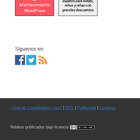
Síguenos en:
¿Qué es CortoRelatos.com?
|
RSS
|
Publicidad
|
Contacto
Relatos publicados bajo licencia