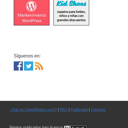
Síguenos en:
¿Qué es CortoRelatos.com?
|
RSS
|
Publicidad
|
Contacto
Relatos publicados bajo licencia