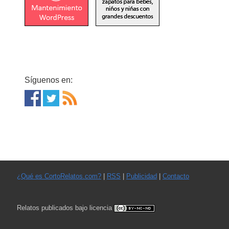
Síguenos en:
¿Qué es CortoRelatos.com?
|
RSS
|
Publicidad
|
Contacto
Relatos publicados bajo licencia