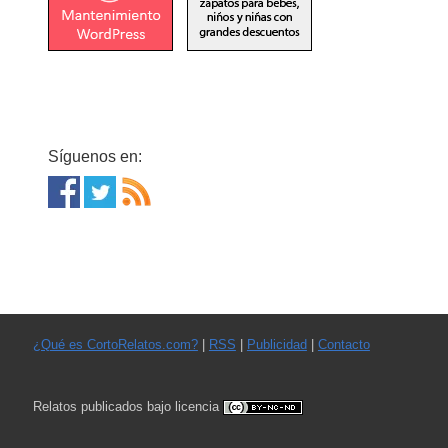
Síguenos en:
¿Qué es CortoRelatos.com?
|
RSS
|
Publicidad
|
Contacto
Relatos publicados bajo licencia