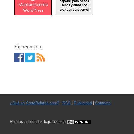
Síguenos en:
¿Qué es CortoRelatos.com?
|
RSS
|
Publicidad
|
Contacto
Relatos publicados bajo licencia