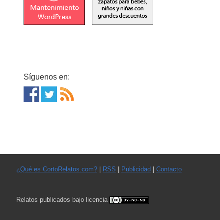
Síguenos en:
¿Qué es CortoRelatos.com?
|
RSS
|
Publicidad
|
Contacto
Relatos publicados bajo licencia