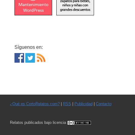
Síguenos en:
¿Qué es CortoRelatos.com?
|
RSS
|
Publicidad
|
Contacto
Relatos publicados bajo licencia