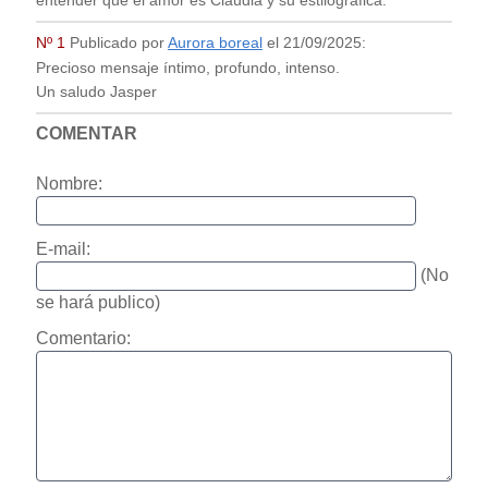
entender que el amor es Claudia y su estilográfica.
Nº 1
Publicado por
Aurora boreal
el
21/09/2025
:
Precioso mensaje íntimo, profundo, intenso.
Un saludo Jasper
COMENTAR
Nombre:
E-mail:
(No
se hará publico)
Comentario: