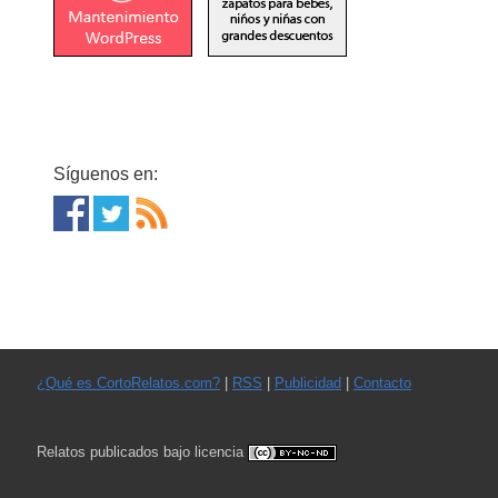
Síguenos en:
¿Qué es CortoRelatos.com?
|
RSS
|
Publicidad
|
Contacto
Relatos publicados bajo licencia