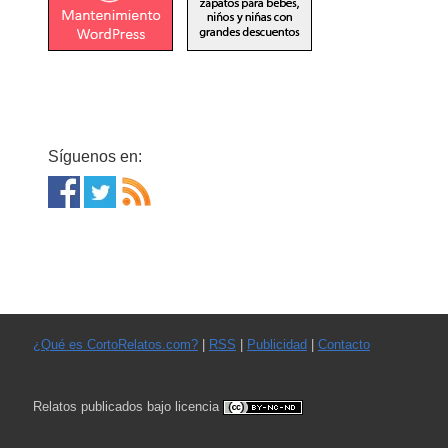
Síguenos en:
¿Qué es CortoRelatos.com?
|
RSS
|
Publicidad
|
Contacto
Relatos publicados bajo licencia